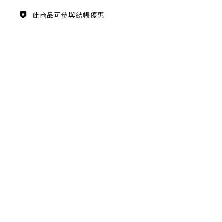
主題鑑賞
此商品可參與結帳優惠
經典系列
FZ03940
滿瓶
松柏長青 梵谷絲柏樹瓷瓶