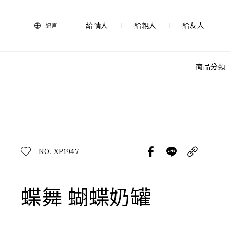
法
藍
瓷
給情人
給親人
給友人
語言
購
物
網
站-
商品分類
產
品
查看分類
所有作品
探索產品
作品功能
所有作品
NO. XP1947
送禮推薦
送禮情境
生活靈感
蝶舞 蝴蝶奶罐
尊榮典藏