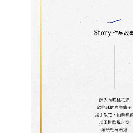
Story
作品故
醉入向晚桃花源
欣逢凡間喜樂仙子
揚手散花，仙樂飄
以玉樹臨風之姿
緩緩輕舞飛揚