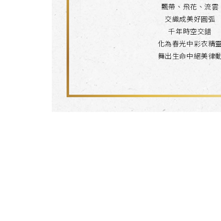
飄帶、飛花、流雲
交織成美好圓弧
千年時空交錯
化為春光中彩衣精
舞出生命中絕美律