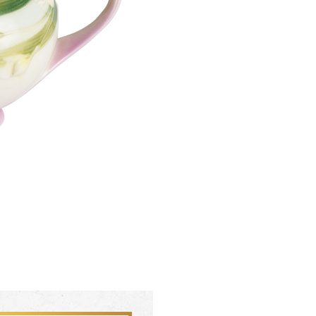
聯絡我們 CONTACT
會員中心 MEMBER
FZ03942
FZ0394
杏花盛開 梵谷圓滿瓶
松柏長青 梵谷
SERVICE INFO. 客服聯繫方式
ecshop@franzcollection.com.tw
+886-2-2767-3320
0800-889-886
+886-2-2765-4174