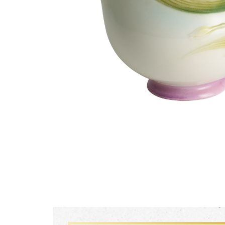
生活靈感
尊榮典藏
主題鑑賞
FZ03941
珍釀一生 梵谷葡萄園瓷瓶
經典系列