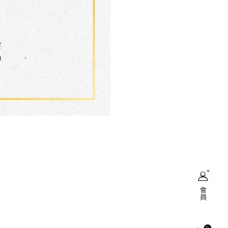
靈
動
會員
搜尋
0