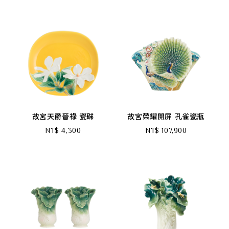
故宮天爵晉祿 瓷碟
故宮榮耀開屏 孔雀瓷瓶
NT$ 4,300
NT$ 107,900
搜尋
語言