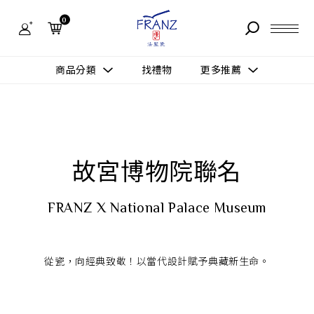
法
藍
0
瓷
購
物
故事 STORY
網
商品分類
找禮物
更多推薦
站-
產
據點 STORE
品
更多推薦
所有作品
商品 PRODUCT
所有作品
作品功能
故宮博物院聯名
新訊 NEWS
查看分類
新品上市
送禮情境
常見問題 FAQ
FRANZ X National Palace Museum
送禮推薦
所有作品
新品上市
生活靈感
送禮推薦
聯絡我們 CONTACT
從瓷，向經典致敬！以當代設計賦予典藏新生命。
尊榮典藏
會員中心 MEMBER
主題鑑賞