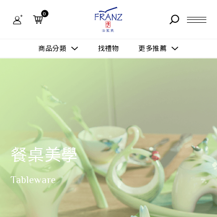
法
藍
0
瓷
購
物
故事 STORY
網
商品分類
找禮物
更多推薦
站-
產
據點 STORE
品
更多推薦
所有作品
商品 PRODUCT
所有作品
作品功能
新訊 NEWS
查看分類
新品上市
送禮情境
常見問題 FAQ
送禮推薦
所有作品
新品上市
餐桌美學
生活靈感
送禮推薦
Tableware
聯絡我們 CONTACT
尊榮典藏
會員中心 MEMBER
主題鑑賞