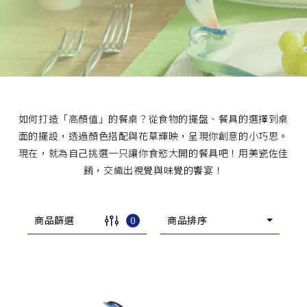
經典系列
SERVICE INFO. 客服聯繫方式
ecshop@franzcollection.com.tw
如何打造「高顏值」的餐桌？從食物的擺盤、餐具的選擇到桌
面的擺設，透過顏色搭配與花草輝映，呈現你創意的小巧思。
+886-2-2767-3320
0800-889-886
現在，就為自己挑選一只讓你食慾大開的餐具吧！用美瓷佐佳
+886-2-2765-4174
餚，交織出視覺與味覺的饗宴！
商品篩選
0
商品排序