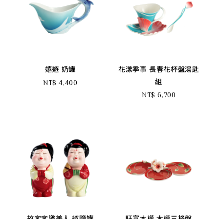
嬉遊 奶罐
花漾季事 長春花杯盤湯匙
組
NT$ 4,400
NT$ 6,700
故宮宮樂美人 椒鹽罐
旺富木槿 木槿三格盤