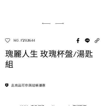
經典系列
SERVICE INFO. 客服聯繫方式
ecshop@franzcollection.com.tw
NO. FZ02644
+886-2-2767-3320
0800-889-886
瑰麗人生 玫瑰杯盤/湯匙
+886-2-2765-4174
組
此商品可參與結帳優惠