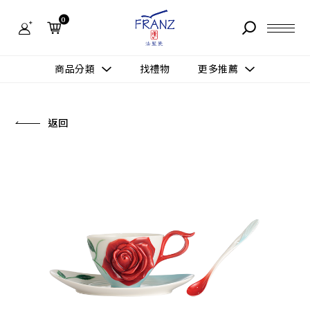
法
藍
0
瓷
購
物
故事 STORY
網
商品分類
找禮物
更多推薦
站-
產
據點 STORE
品
更多推薦
所有作品
返回
商品 PRODUCT
所有作品
作品功能
新訊 NEWS
查看分類
新品上市
送禮情境
常見問題 FAQ
送禮推薦
所有作品
新品上市
生活靈感
送禮推薦
聯絡我們 CONTACT
尊榮典藏
會員中心 MEMBER
主題鑑賞