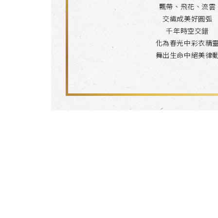
飄帶、飛花、流雲
交織成美好圓弧
千年時空交錯
化為春光中彩衣精
舞出生命中絕美律