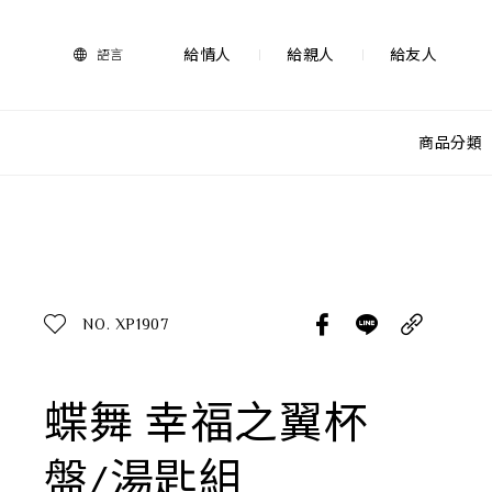
法
藍
瓷
給情人
給親人
給友人
語言
購
物
網
站-
商品分類
產
品
查看分類
所有作品
探索產品
作品功能
所有作品
NO. XP1907
送禮推薦
送禮情境
生活靈感
蝶舞 幸福之翼杯
尊榮典藏
盤/湯匙組