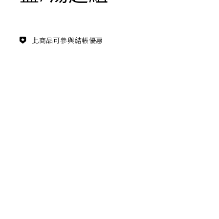
主題鑑賞
經典系列
此商品可參與結帳優惠
FZ03940
滿瓶
松柏長青 梵谷絲柏樹瓷瓶