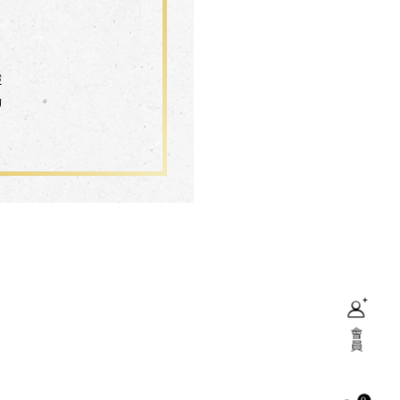
靈
動
會員
搜尋
0