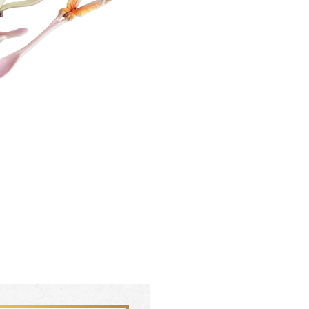
聯絡我們 CONTACT
會員中心 MEMBER
FZ03942
FZ0394
杏花盛開 梵谷圓滿瓶
松柏長青 梵谷
SERVICE INFO. 客服聯繫方式
ecshop@franzcollection.com.tw
+886-2-2767-3320
0800-889-886
+886-2-2765-4174