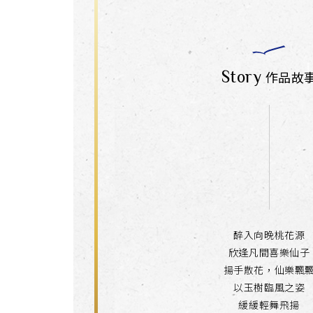
Story
作品故
醉入向晚桃花源
欣逢凡間喜樂仙子
揚手散花，仙樂飄
以玉樹臨風之姿
緩緩輕舞飛揚