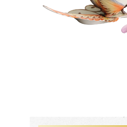
生活靈感
尊榮典藏
主題鑑賞
FZ03941
珍釀一生 梵谷葡萄園瓷瓶
經典系列