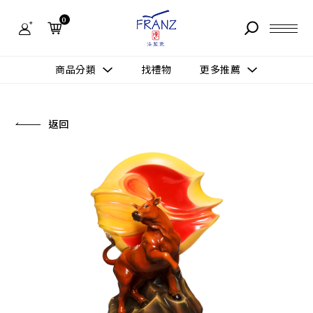
法
藍
0
瓷
購
物
故事 STORY
網
商品分類
找禮物
更多推薦
站-
產
據點 STORE
品
更多推薦
所有作品
返回
商品 PRODUCT
所有作品
作品功能
新訊 NEWS
查看分類
新品上市
送禮情境
常見問題 FAQ
送禮推薦
所有作品
新品上市
生活靈感
送禮推薦
聯絡我們 CONTACT
尊榮典藏
會員中心 MEMBER
主題鑑賞