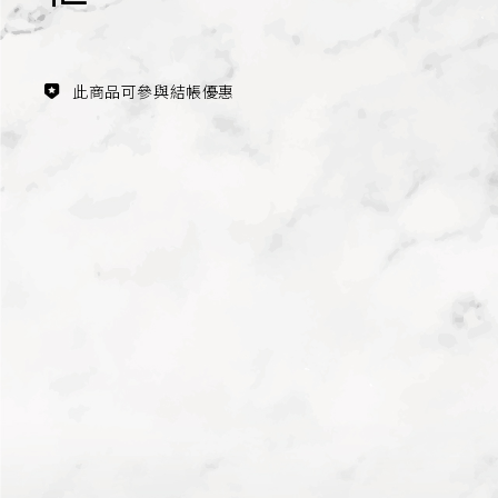
主題鑑賞
經典系列
此商品可參與結帳優惠
FZ03940
滿瓶
松柏長青 梵谷絲柏樹瓷瓶