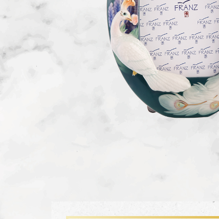
生活靈感
尊榮典藏
主題鑑賞
FZ03941
珍釀一生 梵谷葡萄園瓷瓶
經典系列