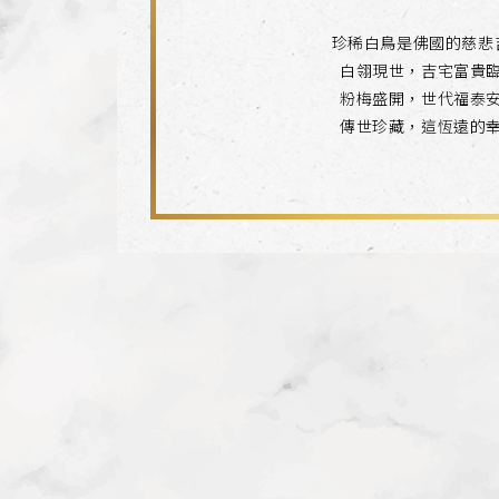
珍稀白鳥是佛國的慈悲
白翎現世，吉宅富貴
粉梅盛開，世代福泰
傳世珍藏，這恆遠的