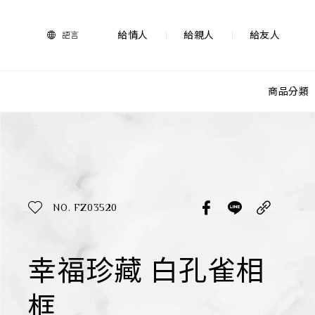
法
藍
瓷
給情人
給親人
給友人
語言
購
物
網
站-
商品分類
產
品
查看分類
所有作品
探索產品
作品功能
所有作品
NO. FZ03520
送禮推薦
送禮情境
生活靈感
幸福珍藏 白孔雀相
尊榮典藏
框