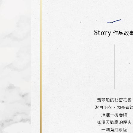
Story
作品故
翡翠般的秘密花園
潔白羽衣，閃亮雀
揮灑一樹春梅
如漫天歡慶的煙火
一剎竟成永恆