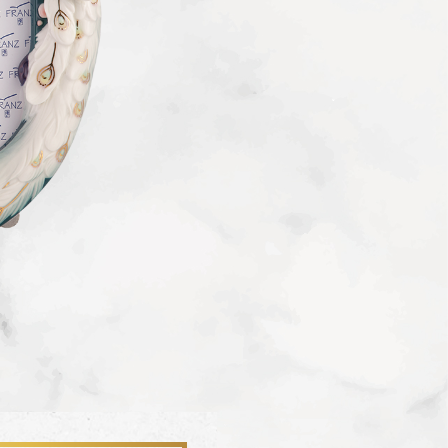
聯絡我們 CONTACT
會員中心 MEMBER
FZ03942
FZ0394
杏花盛開 梵谷圓滿瓶
松柏長青 梵谷
SERVICE INFO. 客服聯繫方式
ecshop@franzcollection.com.tw
+886-2-2767-3320
0800-889-886
+886-2-2765-4174