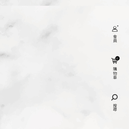
會員
搜尋
0
購物車
語言
搜尋