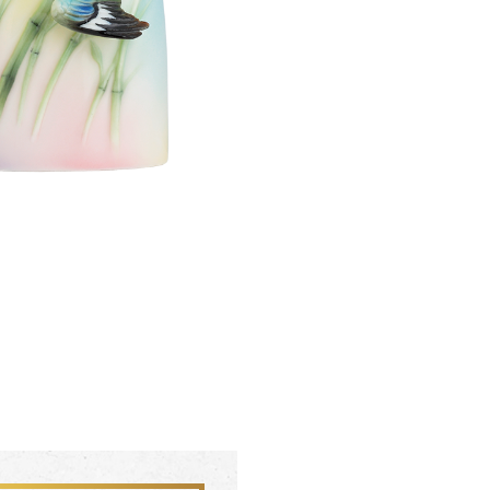
聯絡我們 CONTACT
會員中心 MEMBER
FZ03942
FZ0394
杏花盛開 梵谷圓滿瓶
松柏長青 梵谷
SERVICE INFO. 客服聯繫方式
ecshop@franzcollection.com.tw
+886-2-2767-3320
0800-889-886
+886-2-2765-4174