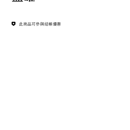
主題鑑賞
經典系列
此商品可參與結帳優惠
FZ03940
滿瓶
松柏長青 梵谷絲柏樹瓷瓶