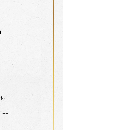
事
林，
，
……
，