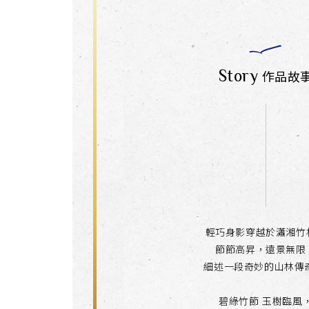
Story
作品故
輕巧身影穿越於瀟湘竹
節節高昇，遠景無限
細述一段奇妙的山林傳奇
碧綠竹節 玉樹臨風