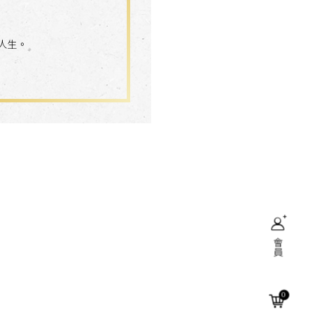
，
，
人生。
會員
搜尋
0