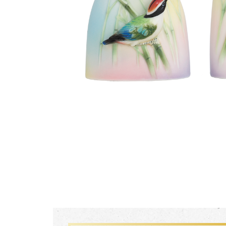
生活靈感
尊榮典藏
主題鑑賞
FZ03941
珍釀一生 梵谷葡萄園瓷瓶
經典系列