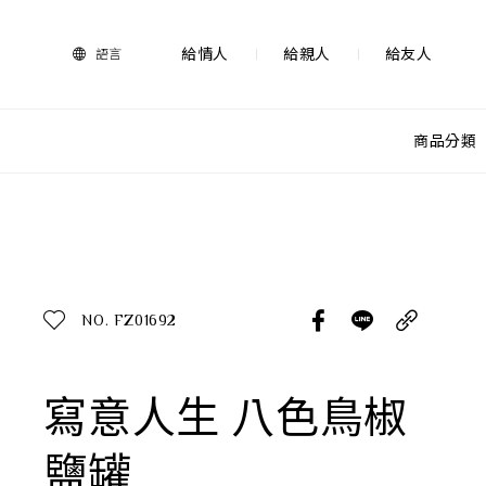
法
藍
瓷
給情人
給親人
給友人
語言
購
物
網
站-
商品分類
產
品
查看分類
所有作品
探索產品
作品功能
所有作品
NO. FZ01692
送禮推薦
送禮情境
生活靈感
寫意人生 八色鳥椒
尊榮典藏
鹽罐