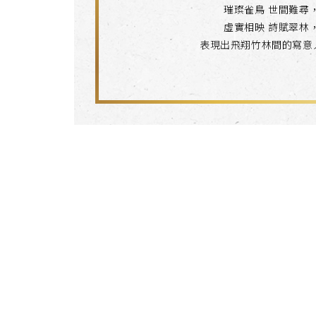
璀璨雀鳥 世間難尋
虛實相映 詩賦翠林
表現出飛翔竹林間的寫意