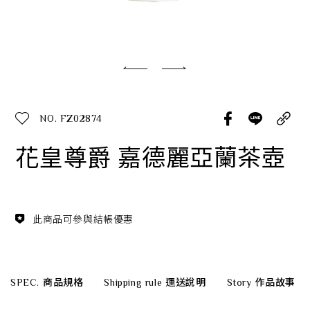
經典系列
SERVICE INFO. 客服聯繫方式
ecshop@franzcollection.com.tw
NO. FZ02874
+886-2-2767-3320
0800-889-886
花皇尊爵 嘉德麗亞蘭茶壺
+886-2-2765-4174
此商品可參與結帳優惠
SPEC.
商品規格
Shipping rule
運送說明
Story
作品故事