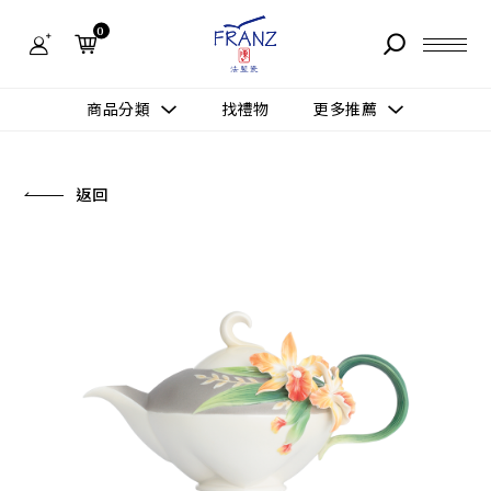
法
藍
0
瓷
購
物
故事 STORY
網
商品分類
找禮物
更多推薦
站-
產
據點 STORE
品
更多推薦
所有作品
返回
商品 PRODUCT
所有作品
作品功能
新訊 NEWS
查看分類
新品上市
送禮情境
常見問題 FAQ
送禮推薦
所有作品
新品上市
生活靈感
送禮推薦
聯絡我們 CONTACT
尊榮典藏
會員中心 MEMBER
主題鑑賞