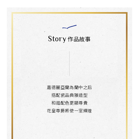
Story
作品故事
嘉德麗亞蘭為蘭中之后
搭配瓷品典雅造型
和諧配色更顯尊貴
花皇尊爵將使一室輝煌