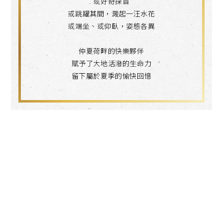
或好奇探首
或跳躍其間，濺起一汪水花
或端坐、或仰臥，姿態各異
仲夏荷畔的快樂夥伴
賦予了大地活潑的生命力
留下屬於夏季的愉快回憶