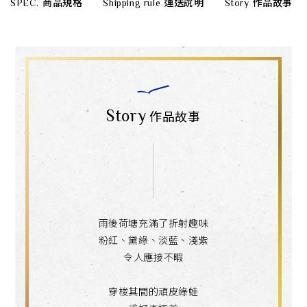
SPEC.
商品規格
Shipping rule
運送說明
Story
作品故事
Story
作品故事
雨後荷塘充滿了折射趣味
粉紅、黛綠、淡藍、淺紫
令人應接不暇
穿梭其間的頑皮綠蛙