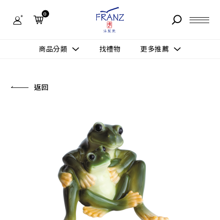
法
藍
0
瓷
購
物
故事 STORY
網
商品分類
找禮物
更多推薦
站-
產
據點 STORE
品
更多推薦
所有作品
返回
商品 PRODUCT
所有作品
作品功能
新訊 NEWS
查看分類
新品上市
送禮情境
常見問題 FAQ
送禮推薦
所有作品
新品上市
生活靈感
送禮推薦
聯絡我們 CONTACT
尊榮典藏
會員中心 MEMBER
主題鑑賞