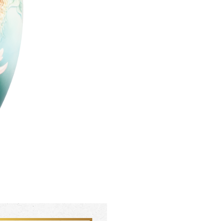
聯絡我們 CONTACT
會員中心 MEMBER
FZ03942
FZ0394
杏花盛開 梵谷圓滿瓶
松柏長青 梵谷
SERVICE INFO. 客服聯繫方式
ecshop@franzcollection.com.tw
+886-2-2767-3320
0800-889-886
+886-2-2765-4174