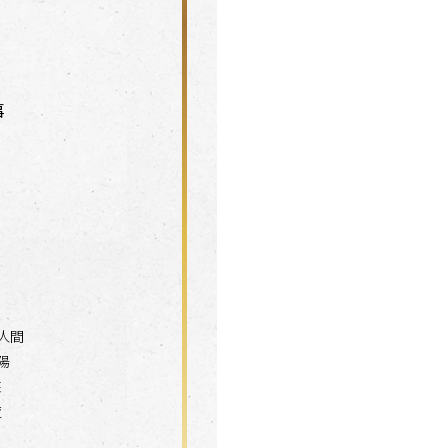
事
人間
陽
來
夜