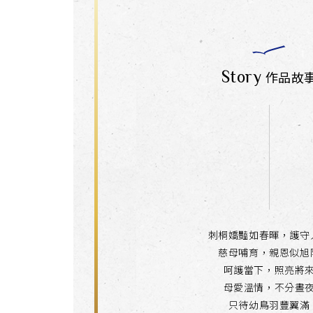
Story
作品故
刺桐嬌豔如春暉，護守
慈母哺育，親恩似旭
呵護當下，照亮將
母愛溫情，不分晝
只待幼鳥羽豐翼滿