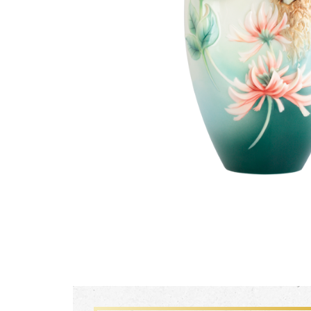
生活靈感
尊榮典藏
主題鑑賞
FZ03941
珍釀一生 梵谷葡萄園瓷瓶
經典系列