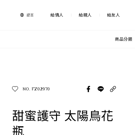
法
藍
瓷
給情人
給親人
給友人
語言
購
物
網
站-
商品分類
產
品
查看分類
所有作品
探索產品
作品功能
所有作品
NO. FZ02970
送禮推薦
送禮情境
生活靈感
甜蜜護守 太陽鳥花
尊榮典藏
瓶