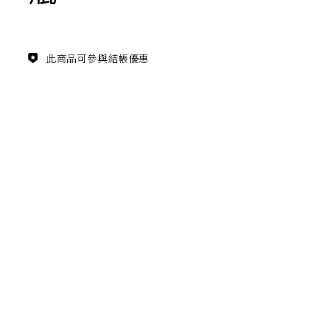
主題鑑賞
經典系列
此商品可參與結帳優惠
FZ03940
滿瓶
松柏長青 梵谷絲柏樹瓷瓶