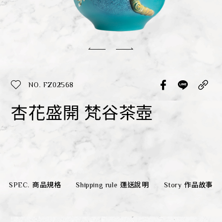
經典系列
SERVICE INFO. 客服聯繫方式
ecshop@franzcollection.com.tw
NO. FZ02568
+886-2-2767-3320
0800-889-886
杏花盛開 梵谷茶壺
+886-2-2765-4174
SPEC.
商品規格
Shipping rule
運送說明
Story
作品故事