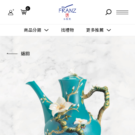
法
藍
0
瓷
購
物
故事 STORY
網
商品分類
找禮物
更多推薦
站-
產
據點 STORE
品
更多推薦
所有作品
返回
商品 PRODUCT
所有作品
作品功能
新訊 NEWS
查看分類
新品上市
送禮情境
常見問題 FAQ
送禮推薦
所有作品
新品上市
生活靈感
送禮推薦
聯絡我們 CONTACT
尊榮典藏
會員中心 MEMBER
主題鑑賞