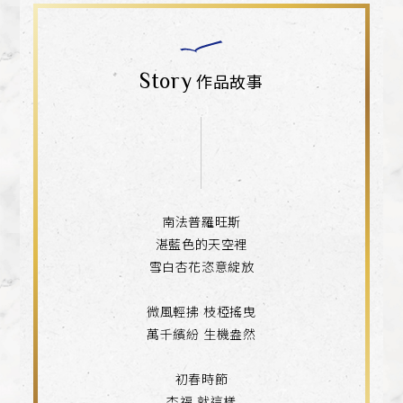
Story
作品故事
南法普羅旺斯
湛藍色的天空裡
雪白杏花恣意綻放
微風輕拂 枝椏搖曳
萬千繽紛 生機盎然
初春時節
杏福 就這樣