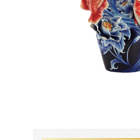
生活靈感
尊榮典藏
主題鑑賞
FZ03941
珍釀一生 梵谷葡萄園瓷瓶
經典系列