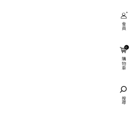
會員
搜尋
0
購物車
語言
搜尋