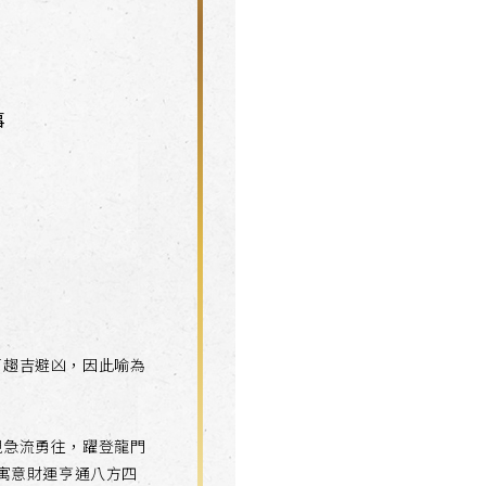
事
可趨吉避凶，因此喻為
現急流勇往，躍登龍門
寓意財運亨通八方四