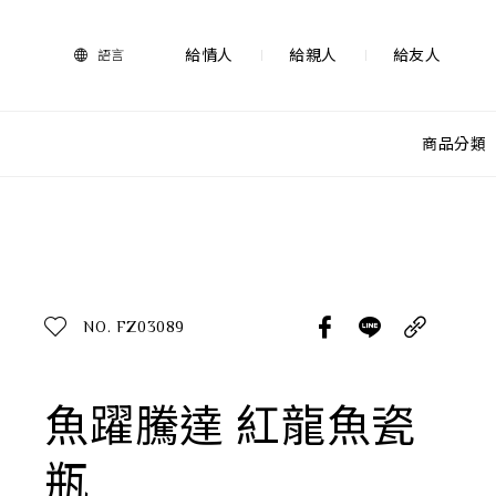
法
藍
瓷
給情人
給親人
給友人
語言
購
物
網
站-
商品分類
產
品
查看分類
所有作品
探索產品
作品功能
所有作品
NO. FZ03089
送禮推薦
送禮情境
生活靈感
魚躍騰達 紅龍魚瓷
尊榮典藏
瓶