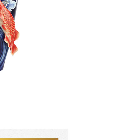
聯絡我們 CONTACT
會員中心 MEMBER
FZ03942
FZ0394
杏花盛開 梵谷圓滿瓶
松柏長青 梵谷
SERVICE INFO. 客服聯繫方式
ecshop@franzcollection.com.tw
+886-2-2767-3320
0800-889-886
+886-2-2765-4174