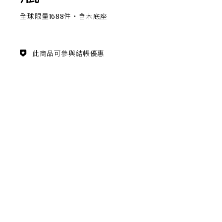
主題鑑賞
全球限量1688件‧含木底座
經典系列
此商品可參與結帳優惠
FZ03940
滿瓶
松柏長青 梵谷絲柏樹瓷瓶