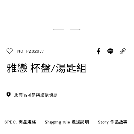
經典系列
SERVICE INFO. 客服聯繫方式
ecshop@franzcollection.com.tw
NO. FZ02077
+886-2-2767-3320
0800-889-886
雅戀 杯盤/湯匙組
+886-2-2765-4174
此商品可參與結帳優惠
SPEC.
商品規格
Shipping rule
運送說明
Story
作品故事