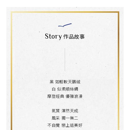
Story
作品故事
黑 如輕軟天鵝絨
白 似柔順絲綢
摩登經典 優雅浪漫
氣質 渾然天成
風采 獨一無二
不自覺 戀上這美好