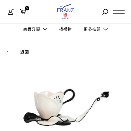
法
藍
0
瓷
購
物
故事 STORY
網
商品分類
找禮物
更多推薦
站-
產
據點 STORE
品
更多推薦
所有作品
返回
商品 PRODUCT
所有作品
作品功能
新訊 NEWS
查看分類
新品上市
送禮情境
常見問題 FAQ
送禮推薦
所有作品
新品上市
生活靈感
送禮推薦
聯絡我們 CONTACT
尊榮典藏
會員中心 MEMBER
主題鑑賞