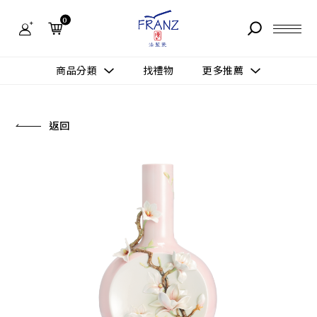
法
藍
0
瓷
購
物
故事 STORY
網
商品分類
找禮物
更多推薦
站-
產
據點 STORE
品
更多推薦
所有作品
返回
商品 PRODUCT
所有作品
作品功能
新訊 NEWS
查看分類
新品上市
送禮情境
常見問題 FAQ
送禮推薦
所有作品
新品上市
生活靈感
送禮推薦
聯絡我們 CONTACT
尊榮典藏
會員中心 MEMBER
主題鑑賞