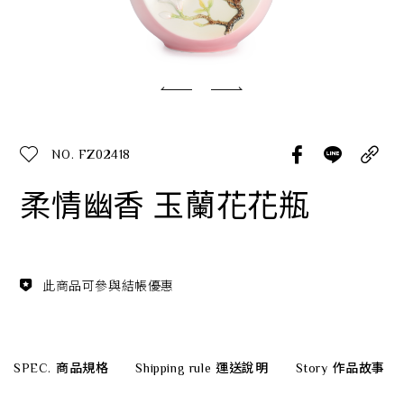
經典系列
SERVICE INFO. 客服聯繫方式
ecshop@franzcollection.com.tw
NO. FZ02418
+886-2-2767-3320
0800-889-886
柔情幽香 玉蘭花花瓶
+886-2-2765-4174
此商品可參與結帳優惠
SPEC.
商品規格
Shipping rule
運送說明
Story
作品故事