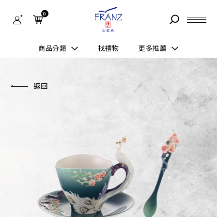
法
藍
0
瓷
購
物
故事 STORY
網
商品分類
找禮物
更多推薦
站-
產
據點 STORE
品
更多推薦
所有作品
返回
商品 PRODUCT
所有作品
作品功能
新訊 NEWS
查看分類
新品上市
送禮情境
常見問題 FAQ
送禮推薦
所有作品
新品上市
生活靈感
送禮推薦
聯絡我們 CONTACT
尊榮典藏
會員中心 MEMBER
主題鑑賞