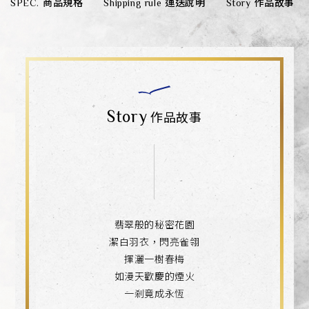
SPEC.
商品規格
Shipping rule
運送說明
Story
作品故事
Story
作品故事
翡翠般的秘密花園
潔白羽衣，閃亮雀翎
揮灑一樹春梅
如漫天歡慶的煙火
一剎竟成永恆