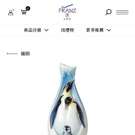
法
藍
0
瓷
購
物
故事 STORY
網
商品分類
找禮物
更多推薦
站-
產
據點 STORE
品
更多推薦
所有作品
返回
商品 PRODUCT
所有作品
作品功能
新訊 NEWS
查看分類
新品上市
送禮情境
常見問題 FAQ
送禮推薦
所有作品
新品上市
生活靈感
送禮推薦
聯絡我們 CONTACT
尊榮典藏
會員中心 MEMBER
主題鑑賞