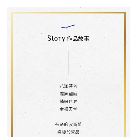
Story
作品故事
花漾芬芳
蝶舞翩翩
繽紛世界
幸福天堂
朵朵的波斯菊
盛綻於瓷品