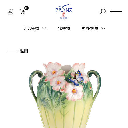
法
藍
0
瓷
購
物
故事 STORY
網
商品分類
找禮物
更多推薦
站-
產
據點 STORE
品
更多推薦
所有作品
返回
商品 PRODUCT
所有作品
作品功能
新訊 NEWS
查看分類
新品上市
送禮情境
常見問題 FAQ
送禮推薦
所有作品
新品上市
生活靈感
送禮推薦
聯絡我們 CONTACT
尊榮典藏
會員中心 MEMBER
主題鑑賞