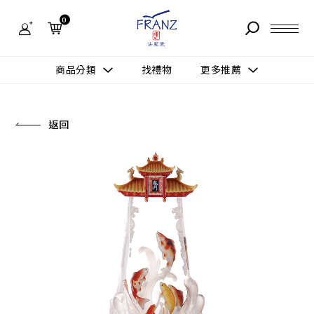
法
藍
0
瓷
購
物
故事 STORY
網
商品分類
找禮物
更多推薦
站-
產
據點 STORE
品
更多推薦
所有作品
返回
商品 PRODUCT
所有作品
作品功能
新訊 NEWS
查看分類
新品上市
送禮情境
常見問題 FAQ
送禮推薦
所有作品
新品上市
生活靈感
送禮推薦
聯絡我們 CONTACT
尊榮典藏
會員中心 MEMBER
主題鑑賞