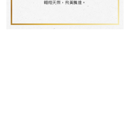
翱翔天際，飛黃騰達。