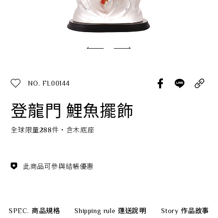
經典系列
SERVICE INFO. 客服聯繫方式
ecshop@franzcollection.com.tw
NO. FL00144
+886-2-2767-3320
0800-889-886
登龍門 鯉魚擺飾
+886-2-2765-4174
全球限量288件‧含木底座
此商品可參與結帳優惠
SPEC.
商品規格
Shipping rule
運送說明
Story
作品故事