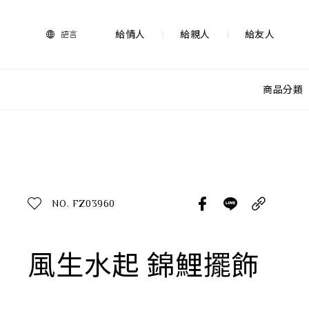
法
藍
瓷
給情人
給親人
給友人
語言
購
物
網
站-
商品分類
產
品
查看分類
所有作品
探索產品
作品功能
所有作品
NO. FZ03960
送禮推薦
送禮情境
生活靈感
風生水起 錦鯉擺飾
尊榮典藏