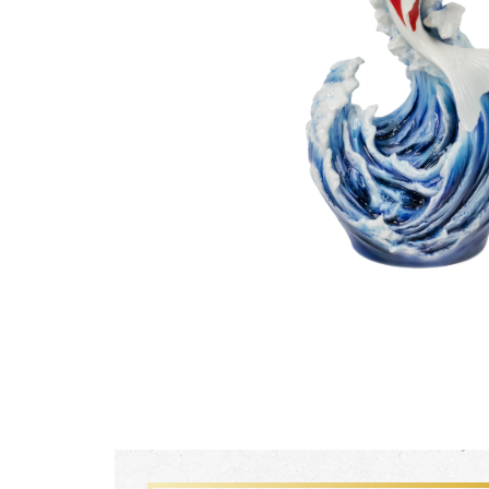
生活靈感
尊榮典藏
主題鑑賞
FZ03941
珍釀一生 梵谷葡萄園瓷瓶
經典系列