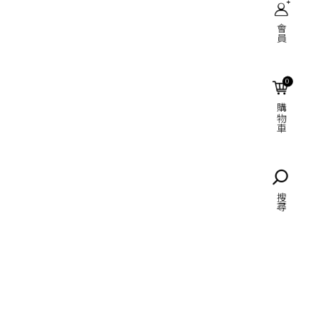
會員
搜尋
0
購物車
語言
搜尋