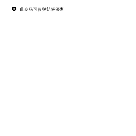
主題鑑賞
此商品可參與結帳優惠
經典系列
FZ03940
滿瓶
松柏長青 梵谷絲柏樹瓷瓶