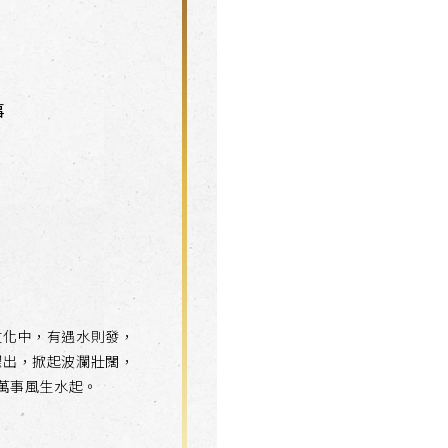
事
文化中，有遇水則發，
躍出，掀起波瀾壯闊，
萬事風生水起。