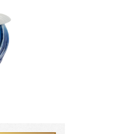
聯絡我們 CONTACT
會員中心 MEMBER
FZ03942
FZ0394
杏花盛開 梵谷圓滿瓶
松柏長青 梵谷
SERVICE INFO. 客服聯繫方式
ecshop@franzcollection.com.tw
+886-2-2767-3320
0800-889-886
+886-2-2765-4174