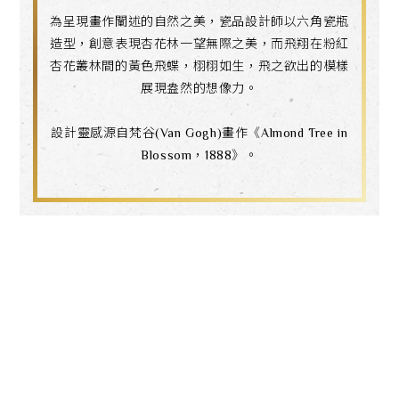
為呈現畫作闡述的自然之美，瓷品設計師以六角瓷瓶
造型，創意表現杏花林一望無際之美，而飛翔在粉紅
杏花叢林間的黃色飛蝶，栩栩如生，飛之欲出的模樣
展現盎然的想像力。
設計靈感源自梵谷(Van Gogh)畫作《Almond Tree in
Blossom，1888》。