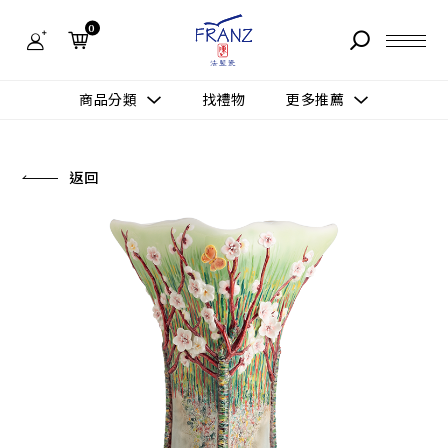
法
藍
0
瓷
購
物
故事 STORY
網
商品分類
找禮物
更多推薦
站-
產
據點 STORE
品
更多推薦
所有作品
返回
商品 PRODUCT
所有作品
作品功能
新訊 NEWS
查看分類
新品上市
送禮情境
常見問題 FAQ
送禮推薦
所有作品
新品上市
生活靈感
送禮推薦
聯絡我們 CONTACT
尊榮典藏
會員中心 MEMBER
主題鑑賞