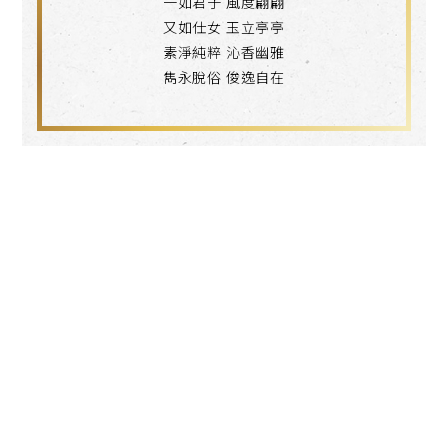
一如君子 風度翩翩
又如仕女 玉立亭亭
素淨純粹 沁香幽雅
雋永脫俗 俊逸自在