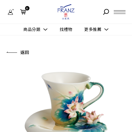
法
藍
0
瓷
購
物
故事 STORY
網
商品分類
找禮物
更多推薦
站-
產
據點 STORE
品
更多推薦
所有作品
返回
商品 PRODUCT
所有作品
作品功能
新訊 NEWS
查看分類
新品上市
送禮情境
常見問題 FAQ
送禮推薦
所有作品
新品上市
生活靈感
送禮推薦
聯絡我們 CONTACT
尊榮典藏
會員中心 MEMBER
主題鑑賞