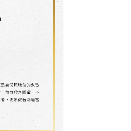
事
更是身份與地位的象徵
貴；魚群欣喜騰躍，不
再者，更象徵著鴻運當
。