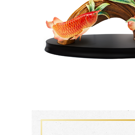
生活靈感
尊榮典藏
主題鑑賞
FZ03941
珍釀一生 梵谷葡萄園瓷瓶
經典系列