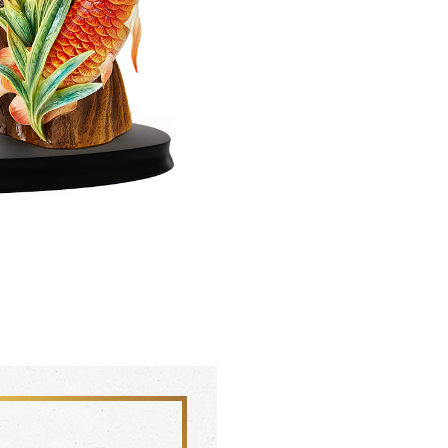
聯絡我們 CONTACT
會員中心 MEMBER
FZ03942
FZ0394
杏花盛開 梵谷圓滿瓶
松柏長青 梵谷
SERVICE INFO. 客服聯繫方式
ecshop@franzcollection.com.tw
+886-2-2767-3320
0800-889-886
+886-2-2765-4174