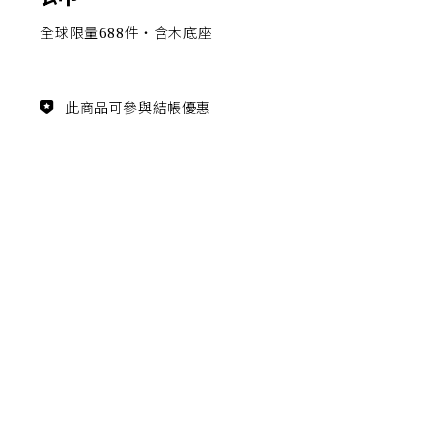
主題鑑賞
全球限量688件‧含木底座
經典系列
此商品可參與結帳優惠
FZ03940
滿瓶
松柏長青 梵谷絲柏樹瓷瓶