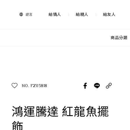
法
藍
瓷
給情人
給親人
給友人
語言
購
物
網
站-
商品分類
產
品
查看分類
所有作品
探索產品
作品功能
所有作品
NO. FZ03818
送禮推薦
送禮情境
生活靈感
鴻運騰達 紅龍魚擺
尊榮典藏
飾