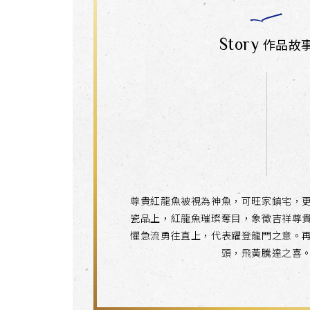
Story
作品故
尊貴紅龍魚被視為神魚，可旺家鎮宅，
瓷品上，紅龍魚璀璨奪目，象徵吉祥尊
懼急流勇往直上，代表躍登龍門之意。
頭，飛黃騰達之喜