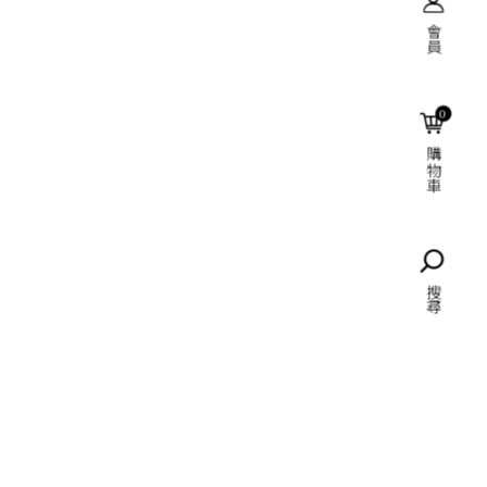
會員
搜尋
0
購物車
語言
搜尋