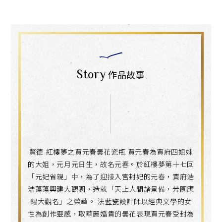
Story
作品故事
賢德 紅樓夢之賈元春曇花瓷瓶 賈元春為賈府四姐妹
的大姐，元月元日生，故名元春。於紅樓夢第十七回
「元妃省親」中，為了迎接入宮封妃的元春，賈府浩
浩蕩蕩興建大觀園，造就「天上人間諸景備，芳園應
錫大觀名」之榮華。 法藍瓷設計師以經典文學的女
性為創作靈感，取華麗嬌貴的曇花表現賈元春受封為