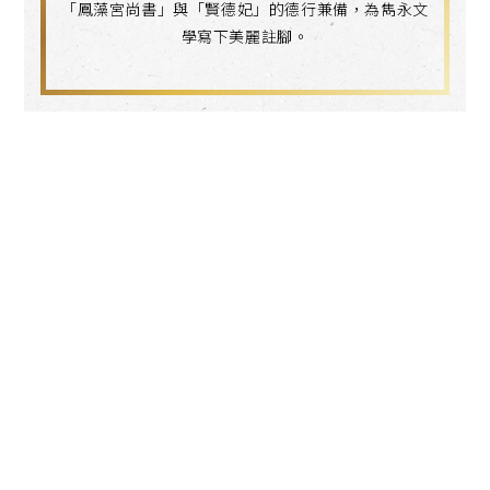
「鳳藻宮尚書」與「賢德妃」的德行兼備，為雋永文
學寫下美麗註腳。