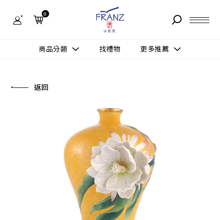
法
藍
0
瓷
購
物
故事 STORY
網
商品分類
找禮物
更多推薦
站-
產
據點 STORE
品
更多推薦
所有作品
返回
商品 PRODUCT
所有作品
作品功能
新訊 NEWS
查看分類
新品上市
送禮情境
常見問題 FAQ
送禮推薦
所有作品
新品上市
生活靈感
送禮推薦
聯絡我們 CONTACT
尊榮典藏
會員中心 MEMBER
主題鑑賞