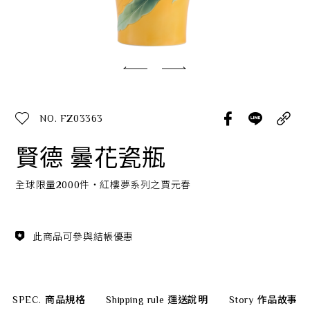
經典系列
SERVICE INFO. 客服聯繫方式
ecshop@franzcollection.com.tw
NO. FZ03363
+886-2-2767-3320
0800-889-886
賢德 曇花瓷瓶
+886-2-2765-4174
全球限量2000件‧紅樓夢系列之賈元春
此商品可參與結帳優惠
SPEC.
商品規格
Shipping rule
運送說明
Story
作品故事