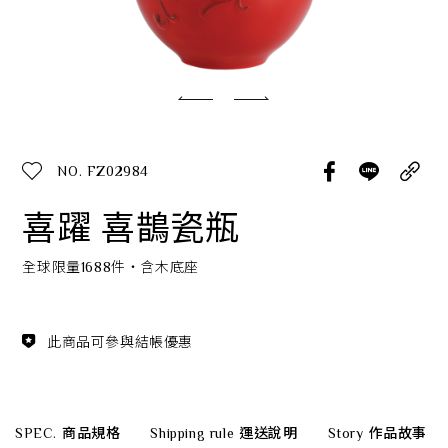
經典系列
SERVICE INFO. 客服聯繫方式
ecshop@franzcollection.com.tw
NO. FZ02984
+886-2-2767-3320
0800-889-886
喜躍 喜鵲瓷瓶
+886-2-2765-4174
全球限量1688件‧含木底座
此商品可參與結帳優惠
SPEC.
商品規格
Shipping rule
運送說明
Story
作品故事