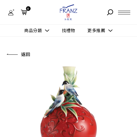
法
藍
0
瓷
購
物
故事 STORY
網
商品分類
找禮物
更多推薦
站-
產
據點 STORE
品
更多推薦
所有作品
返回
商品 PRODUCT
所有作品
作品功能
新訊 NEWS
查看分類
新品上市
送禮情境
常見問題 FAQ
送禮推薦
所有作品
新品上市
生活靈感
送禮推薦
聯絡我們 CONTACT
尊榮典藏
會員中心 MEMBER
主題鑑賞