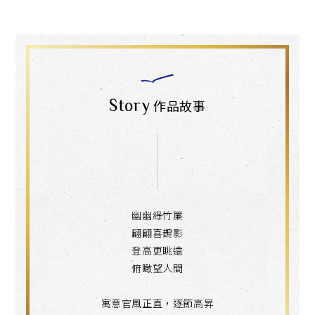
Story
作品故事
幽幽綠竹簾
翩翩喜鵲影
登高更眺遠
俯瞰望人間
寓意官風正直，逐節高昇