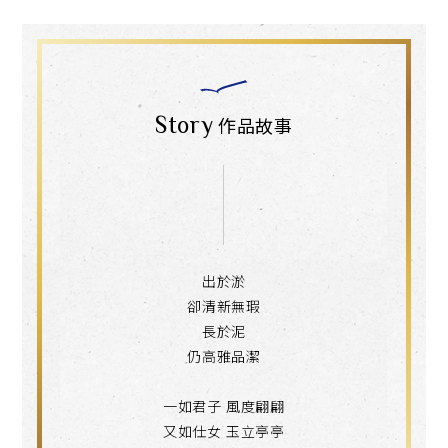
Story
作品故事
出於淤
卻清新無瑕
長於泥
仍高雅品潔
一如君子 風度翩翩
又如仕女 玉立亭亭