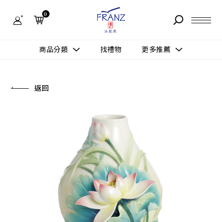
法
藍
0
瓷
購
物
故事 STORY
網
商品分類
找禮物
更多推薦
站-
產
據點 STORE
品
更多推薦
所有作品
返回
商品 PRODUCT
所有作品
作品功能
新訊 NEWS
查看分類
新品上市
送禮情境
常見問題 FAQ
送禮推薦
所有作品
新品上市
生活靈感
送禮推薦
聯絡我們 CONTACT
尊榮典藏
會員中心 MEMBER
主題鑑賞