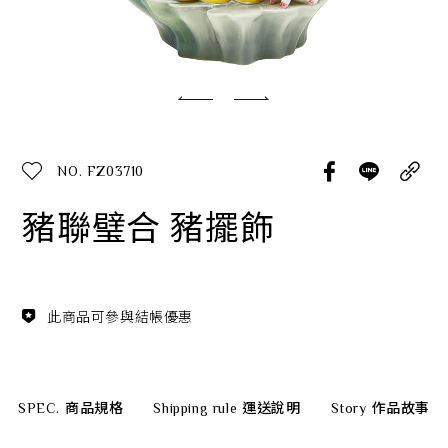
經典系列
SERVICE INFO. 客服聯繫方式
ecshop@franzcollection.com.tw
NO. FZ03710
+886-2-2767-3320
0800-889-886
豬聯璧合 豬擺飾
+886-2-2765-4174
此商品可參與結帳優惠
SPEC.
商品規格
Shipping rule
運送說明
Story
作品故事