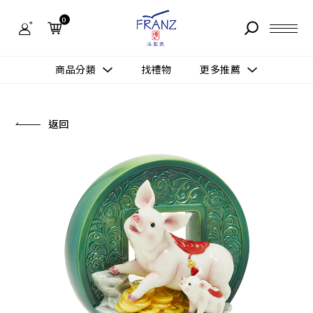
法
藍
0
瓷
購
物
故事 STORY
網
商品分類
找禮物
更多推薦
站-
產
據點 STORE
品
更多推薦
所有作品
返回
商品 PRODUCT
所有作品
作品功能
新訊 NEWS
查看分類
新品上市
送禮情境
常見問題 FAQ
送禮推薦
所有作品
新品上市
生活靈感
送禮推薦
聯絡我們 CONTACT
尊榮典藏
會員中心 MEMBER
主題鑑賞