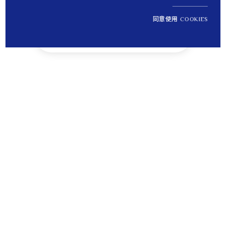
同意使用 COOKIES
NT$ 17,800
1
定價
Tips
貼心提醒
離島運送將無法納入免運優惠