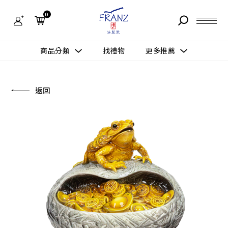
法
藍
0
瓷
購
物
故事 STORY
網
商品分類
找禮物
更多推薦
站-
產
據點 STORE
品
更多推薦
所有作品
返回
商品 PRODUCT
所有作品
作品功能
新訊 NEWS
查看分類
新品上市
送禮情境
常見問題 FAQ
送禮推薦
所有作品
新品上市
生活靈感
送禮推薦
聯絡我們 CONTACT
尊榮典藏
會員中心 MEMBER
主題鑑賞