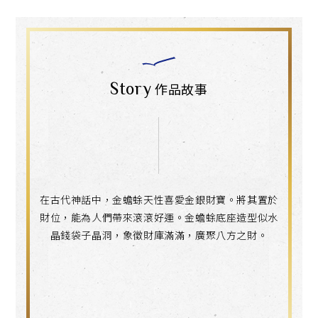
Story
作品故事
在古代神話中，金蟾蜍天性喜愛金銀財寶。將其置於
財位，能為人們帶來滾滾好運。金蟾蜍底座造型似水
晶錢袋子晶洞，象徵財庫滿滿，廣聚八方之財。