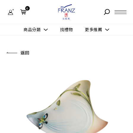
法
藍
0
瓷
購
物
故事 STORY
網
商品分類
找禮物
更多推薦
站-
產
據點 STORE
品
更多推薦
所有作品
返回
商品 PRODUCT
所有作品
作品功能
新訊 NEWS
查看分類
新品上市
送禮情境
常見問題 FAQ
送禮推薦
所有作品
新品上市
生活靈感
送禮推薦
聯絡我們 CONTACT
尊榮典藏
會員中心 MEMBER
主題鑑賞