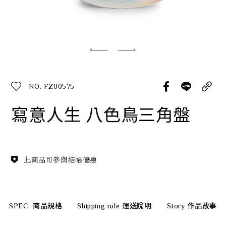
經典系列
SERVICE INFO. 客服聯繫方式
ecshop@franzcollection.com.tw
NO. FZ00575
+886-2-2767-3320
0800-889-886
寫意人生 八色鳥三角盤
+886-2-2765-4174
此商品可參與結帳優惠
SPEC.
商品規格
Shipping rule
運送說明
Story
作品故事