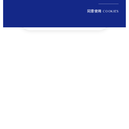
同意使用 COOKIES
NT$ 19,100
1
定價
Tips
貼心提醒
離島運送將無法納入免運優惠