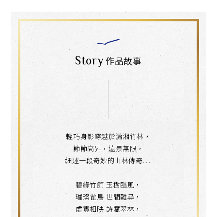
Story
作品故事
輕巧身影穿越於瀟湘竹林，
節節高昇，遠景無限，
細述一段奇妙的山林傳奇……
碧綠竹節 玉樹臨風，
璀璨雀鳥 世間難尋，
虛實相映 詩賦翠林，