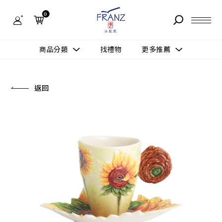
法
藍
0
瓷
購
物
故事 STORY
網
商品分類
找禮物
更多推薦
站-
產
據點 STORE
品
更多推薦
所有作品
返回
商品 PRODUCT
所有作品
作品功能
新訊 NEWS
查看分類
新品上市
送禮情境
常見問題 FAQ
送禮推薦
所有作品
新品上市
生活靈感
送禮推薦
聯絡我們 CONTACT
尊榮典藏
會員中心 MEMBER
主題鑑賞