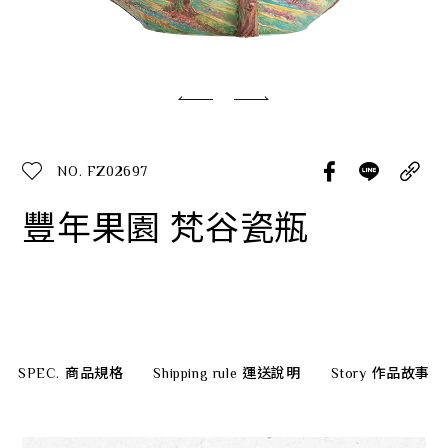
經典系列
SERVICE INFO. 客服聯繫方式
ecshop@franzcollection.com.tw
NO. FZ02697
+886-2-2767-3320
0800-889-886
豐年果園 梵谷瓷瓶
+886-2-2765-4174
SPEC.
商品規格
Shipping rule
運送說明
Story
作品故事