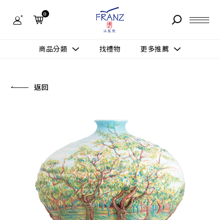
法
藍
0
瓷
購
物
故事 STORY
網
商品分類
找禮物
更多推薦
站-
產
據點 STORE
品
更多推薦
所有作品
返回
商品 PRODUCT
所有作品
作品功能
新訊 NEWS
查看分類
新品上市
送禮情境
常見問題 FAQ
送禮推薦
所有作品
新品上市
生活靈感
送禮推薦
聯絡我們 CONTACT
尊榮典藏
會員中心 MEMBER
主題鑑賞