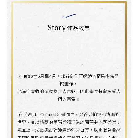
Story
作品故事
在1888年3月至4月，梵谷創作了超過14幅果樹盛開
的畫作，
他深信豐收的圖紋為世人喜歡，因此畫作將會深受人
們的喜愛。
在《White Orchard》畫作中，梵谷以愉悅心情面對
世界，並以錯落的筆觸詮釋洋溢於園莊中的喜與樂；
瓷品上，法藍瓷設計師穿透藍天白雲，以象徵著盎然
生機的果園詮釋著蓬勃的生命力，呈現清新可人的自