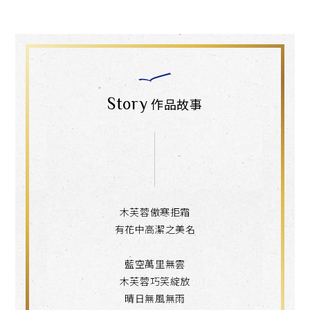
Story
作品故事
木芙蓉傲寒拒霜
有花中高潔之美名
藍空萬里無雲
木芙蓉巧笑綻放
晴日無風無雨