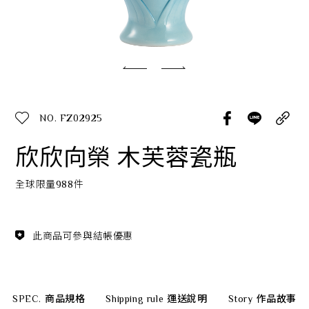
經典系列
SERVICE INFO. 客服聯繫方式
ecshop@franzcollection.com.tw
NO. FZ02925
+886-2-2767-3320
0800-889-886
欣欣向榮 木芙蓉瓷瓶
+886-2-2765-4174
全球限量988件
此商品可參與結帳優惠
SPEC.
商品規格
Shipping rule
運送說明
Story
作品故事