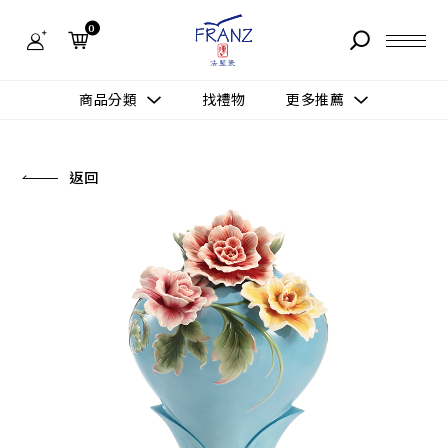
法
藍
0
瓷
購
物
故事 STORY
網
商品分類
找禮物
更多推薦
站-
產
據點 STORE
品
更多推薦
所有作品
返回
商品 PRODUCT
所有作品
作品功能
新訊 NEWS
查看分類
新品上市
送禮情境
常見問題 FAQ
送禮推薦
所有作品
新品上市
生活靈感
送禮推薦
聯絡我們 CONTACT
尊榮典藏
會員中心 MEMBER
主題鑑賞