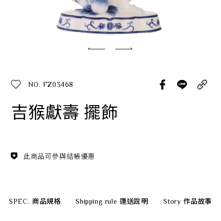
經典系列
SERVICE INFO. 客服聯繫方式
ecshop@franzcollection.com.tw
NO. FZ03468
+886-2-2767-3320
0800-889-886
吉猴獻壽 擺飾
+886-2-2765-4174
此商品可參與結帳優惠
SPEC.
商品規格
Shipping rule
運送說明
Story
作品故事