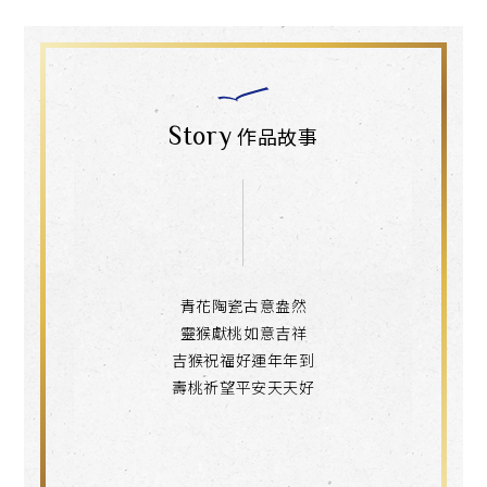
Story
作品故事
青花陶瓷古意盎然
靈猴獻桃如意吉祥
吉猴祝福好運年年到
壽桃祈望平安天天好