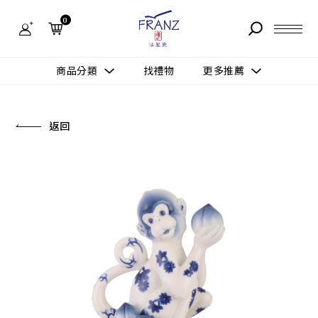
法
藍
0
瓷
購
物
故事 STORY
網
商品分類
找禮物
更多推薦
站-
產
據點 STORE
品
更多推薦
所有作品
返回
商品 PRODUCT
所有作品
作品功能
新訊 NEWS
查看分類
新品上市
送禮情境
常見問題 FAQ
送禮推薦
所有作品
新品上市
生活靈感
送禮推薦
聯絡我們 CONTACT
尊榮典藏
會員中心 MEMBER
主題鑑賞