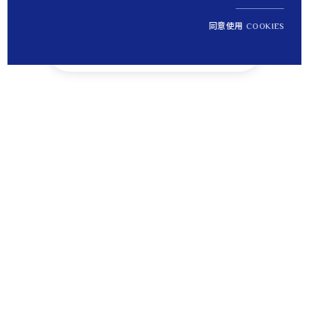
同意使用 COOKIES
NT$ 10,300
1
定價
Tips
貼心提醒
離島運送將無法納入免運優惠