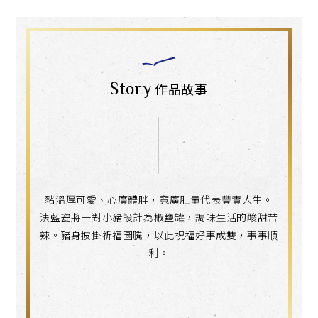
Story
作品故事
豬溫厚可愛、心廣體胖，寬廣肚量代表豐實人生。
法藍瓷將一對小豬設計為椒鹽罐，調味生活的酸甜苦
辣。豬身披掛祈福圖騰，以此祝福好事成雙，事事順
利。