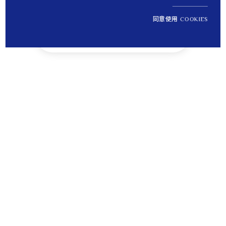
同意使用 COOKIES
NT$ 7,200
1
定價
Tips
貼心提醒
離島運送將無法納入免運優惠