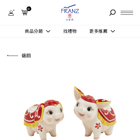
法
藍
0
瓷
購
物
故事 STORY
網
商品分類
找禮物
更多推薦
站-
產
據點 STORE
品
更多推薦
所有作品
返回
商品 PRODUCT
所有作品
作品功能
新訊 NEWS
查看分類
新品上市
送禮情境
常見問題 FAQ
送禮推薦
所有作品
新品上市
生活靈感
送禮推薦
聯絡我們 CONTACT
尊榮典藏
會員中心 MEMBER
主題鑑賞