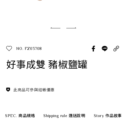
經典系列
SERVICE INFO. 客服聯繫方式
ecshop@franzcollection.com.tw
NO. FZ03708
+886-2-2767-3320
0800-889-886
好事成雙 豬椒鹽罐
+886-2-2765-4174
此商品可參與結帳優惠
SPEC.
商品規格
Shipping rule
運送說明
Story
作品故事