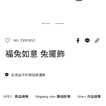
經典系列
SERVICE INFO. 客服聯繫方式
ecshop@franzcollection.com.tw
NO. FZ03953
+886-2-2767-3320
0800-889-886
福兔如意 兔擺飾
+886-2-2765-4174
此商品可參與結帳優惠
SPEC.
商品規格
Shipping rule
運送說明
Story
作品故事