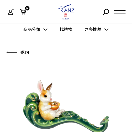
法
藍
0
瓷
購
物
故事 STORY
網
商品分類
找禮物
更多推薦
站-
產
據點 STORE
品
更多推薦
所有作品
返回
商品 PRODUCT
所有作品
作品功能
新訊 NEWS
查看分類
新品上市
送禮情境
常見問題 FAQ
送禮推薦
所有作品
新品上市
生活靈感
送禮推薦
聯絡我們 CONTACT
尊榮典藏
會員中心 MEMBER
主題鑑賞