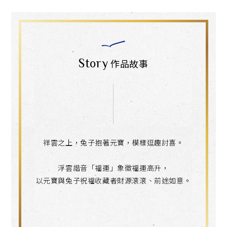
Story
作品故事
祥雲之上，兔子抱著元寶，模樣逗趣討喜。
浮雲諧音「福運」象徵福運高升，
以元寶與兔子祝福收藏者財源滾滾、前途如意。