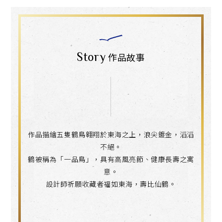
Story
作品故事
作品描繪五隻鶴鳥翱翔於東海之上，浪尖鍍金，滔滔
不絕。
鶴被稱為「一品鳥」，具有高風亮節、健康長壽之寓
意。
設計師祈願收藏者福如東海，壽比仙鶴。