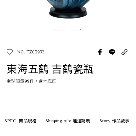
經典系列
SERVICE INFO. 客服聯繫方式
ecshop@franzcollection.com.tw
NO. FZ03973
+886-2-2767-3320
0800-889-886
東海五鶴 吉鶴瓷瓶
+886-2-2765-4174
全球限量99件，含木底座
SPEC.
商品規格
Shipping rule
運送說明
Story
作品故事