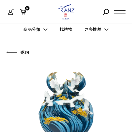
法
藍
0
瓷
購
物
故事 STORY
網
商品分類
找禮物
更多推薦
站-
產
據點 STORE
品
更多推薦
所有作品
返回
商品 PRODUCT
所有作品
作品功能
新訊 NEWS
查看分類
新品上市
送禮情境
常見問題 FAQ
送禮推薦
所有作品
新品上市
生活靈感
送禮推薦
聯絡我們 CONTACT
尊榮典藏
會員中心 MEMBER
主題鑑賞