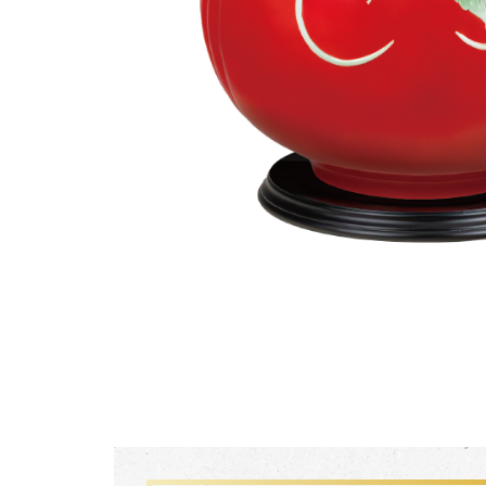
生活靈感
尊榮典藏
主題鑑賞
FZ03941
珍釀一生 梵谷葡萄園瓷瓶
經典系列