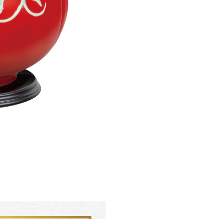
聯絡我們 CONTACT
會員中心 MEMBER
FZ03942
FZ0394
杏花盛開 梵谷圓滿瓶
松柏長青 梵谷
SERVICE INFO. 客服聯繫方式
ecshop@franzcollection.com.tw
+886-2-2767-3320
0800-889-886
+886-2-2765-4174