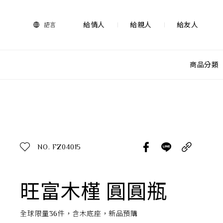
法
藍
瓷
給情人
給親人
給友人
語言
購
物
網
站-
商品分類
產
品
查看分類
所有作品
探索產品
作品功能
所有作品
NO. FZ04015
送禮推薦
送禮情境
生活靈感
旺富木槿 圓圓瓶
尊榮典藏
全球限量36件，含木底座，新品預購