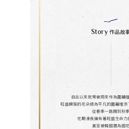
Story
作品故
自古以來就常被用來作為圍籬
旺盛錦簇的花朵總為平凡的圍籬增添
從春季一路開到秋
花期漫長擁有著旺盛生命力
甚至被韓國選為國