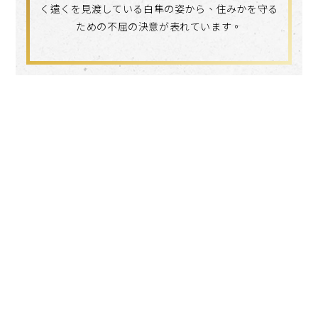
く遠くを見渡している白隼の姿から、住みかを守る
ための不屈の決意が表れています。
Search
language