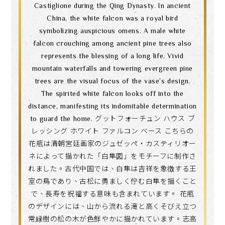
Castiglione during the Qing Dynasty. In ancient
China, the white falcon was a royal bird
symbolizing auspicious omens. A male white
falcon crouching among ancient pine trees also
represents the blessing of a long life. Vivid
mountain waterfalls and towering evergreen pine
trees are the visual focus of the vase’s design.
The spirited white falcon looks off into the
distance, manifesting its indomitable determination
to guard the home. グットフォーチュン ハウス ブ
レッシング ホワイト ファルコン ベース こちらの
花瓶は清朝宮廷画家のジュゼッペ・カスティリオー
ネによって描かれた「白隼図」をモチーフに制作さ
れました。古代中国では、白隼は吉祥を象徴する王
室の鳥であり、古松に勇ましく佇む白隼を描くこと
で、長寿を祝福する意味も含まれています。 花瓶
のデザインには、山から流れる滝と高くそびえ立つ
常緑樹の松の木が色鮮やかに描かれています。志高