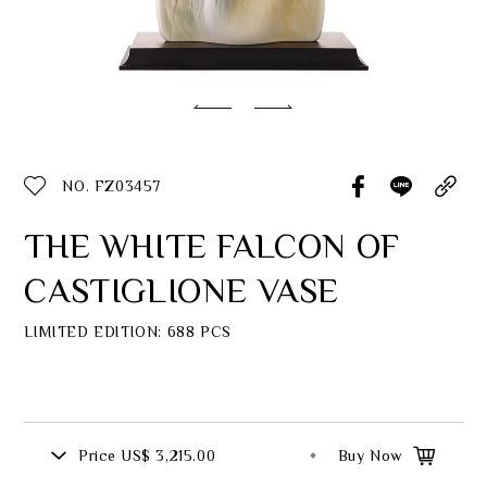
Classic Collection
Customer Service
ecshop@franzcollection.com.tw
NO. FZ03457
+886-2-2767-3320
0800-889-886
THE WHITE FALCON OF
+886-2-2765-4174
CASTIGLIONE VASE
LIMITED EDITION: 688 PCS
Price
US$ 3,215.00
Buy Now