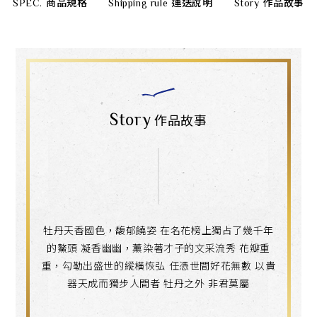
SPEC.
商品規格
Shipping rule
運送說明
Story
作品故事
Story
作品故事
牡丹天香國色，馥郁饒姿 在名花榜上獨占了幾千年
的鰲頭 凝香幽幽，薰染著才子的文采流秀 花瓣重
重，勾勒出盛世的縱橫恢弘 任憑世間好花無數 以貴
器天成而獨步人間者 牡丹之外 非君莫屬