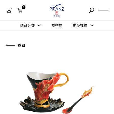
法
藍
0
瓷
購
物
故事 STORY
網
商品分類
找禮物
更多推薦
站-
產
據點 STORE
品
更多推薦
所有作品
返回
商品 PRODUCT
所有作品
作品功能
新訊 NEWS
查看分類
新品上市
送禮情境
常見問題 FAQ
送禮推薦
所有作品
新品上市
生活靈感
送禮推薦
聯絡我們 CONTACT
尊榮典藏
會員中心 MEMBER
主題鑑賞