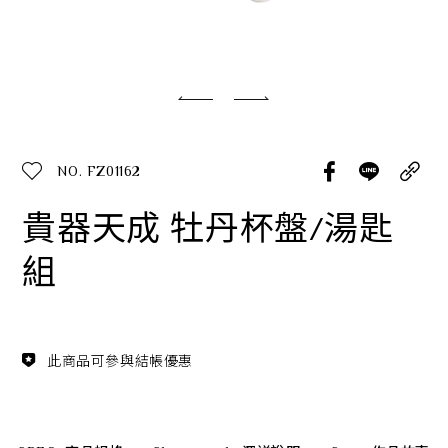
經典系列
SERVICE INFO. 客服聯繫方式
ecshop@franzcollection.com.tw
NO. FZ01162
+886-2-2767-3320
0800-889-886
貴器天成 牡丹杯盤/湯匙
+886-2-2765-4174
組
此商品可參與結帳優惠