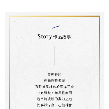
Story
作品故事
夏夜靜謐
夜鶯幾聲迴盪
秀雅鳶尾綻放於寧祥子夜
心底靜默，無風且無雨
這片詩境般的夢幻之地
於寧靜深夜，心領神會