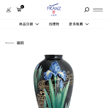
法
藍
0
瓷
購
物
故事 STORY
網
商品分類
找禮物
更多推薦
站-
產
據點 STORE
品
更多推薦
所有作品
返回
商品 PRODUCT
所有作品
作品功能
新訊 NEWS
查看分類
新品上市
送禮情境
常見問題 FAQ
送禮推薦
所有作品
新品上市
生活靈感
送禮推薦
聯絡我們 CONTACT
尊榮典藏
會員中心 MEMBER
主題鑑賞