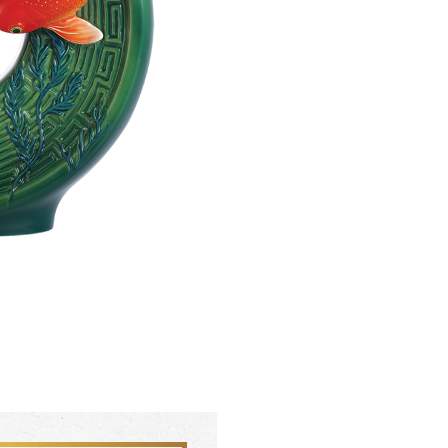
聯絡我們 CONTACT
會員中心 MEMBER
FZ03942
FZ0394
杏花盛開 梵谷圓滿瓶
松柏長青 梵谷
SERVICE INFO. 客服聯繫方式
ecshop@franzcollection.com.tw
+886-2-2767-3320
0800-889-886
+886-2-2765-4174