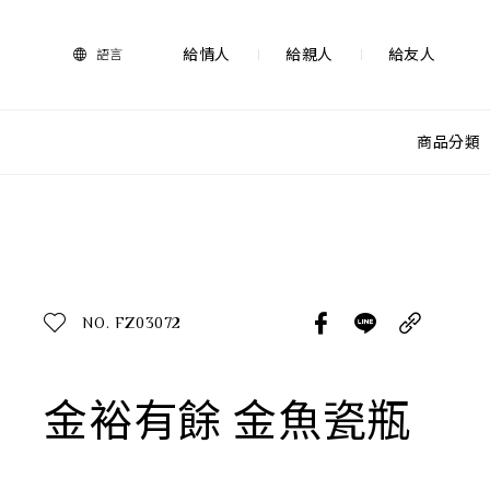
法
藍
瓷
給情人
給親人
給友人
語言
購
物
網
站-
商品分類
產
品
查看分類
所有作品
探索產品
作品功能
所有作品
NO. FZ03072
送禮推薦
送禮情境
生活靈感
金裕有餘 金魚瓷瓶
尊榮典藏