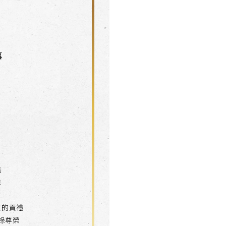
事
臨
餘
王的貢禮
祿尊榮