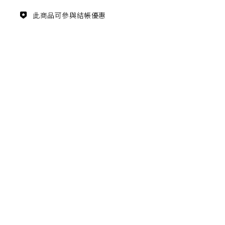
主題鑑賞
此商品可參與結帳優惠
經典系列
FZ03940
滿瓶
松柏長青 梵谷絲柏樹瓷瓶