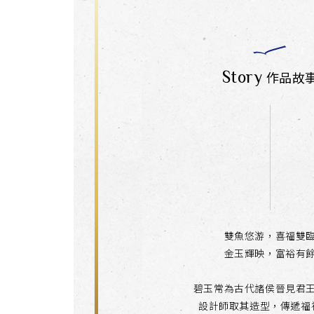
Story
作品故
雙魚悠游，喜福雙
金玉輝映，富裕有
碧玉常為古代諸侯晉見君
設計師取其造型，傳遞福