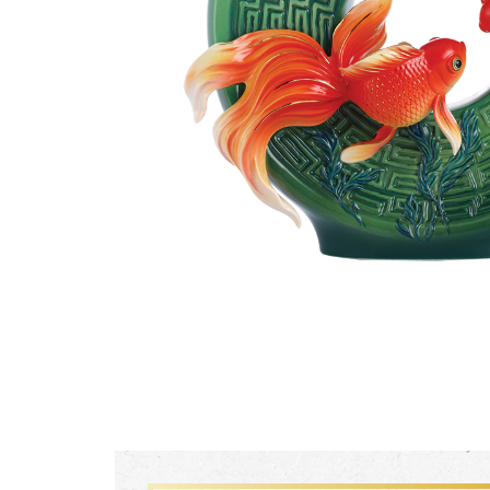
生活靈感
尊榮典藏
主題鑑賞
FZ03941
珍釀一生 梵谷葡萄園瓷瓶
經典系列