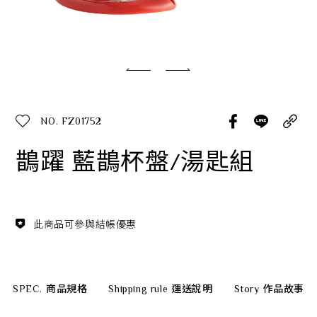
經典系列
SERVICE INFO. 客服聯繫方式
ecshop@franzcollection.com.tw
NO. FZ01752
+886-2-2767-3320
0800-889-886
鵲躍 藍鵲杯盤/湯匙組
+886-2-2765-4174
此商品可參與結帳優惠
SPEC.
商品規格
Shipping rule
運送說明
Story
作品故事