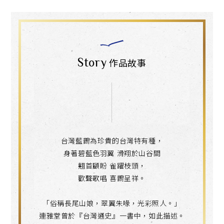
Story
作品故事
台灣藍鵲為珍貴的台灣特有種，
身著碧藍色羽翼 滑翔於山谷間
翹首顧盼 雀躍枝頭，
歡聲歌唱 喜鵲呈祥。
「俗稱長尾山娘，翠翼朱喙，光彩照人。」
連雅堂曾於『台灣通史』一書中，如此描述。