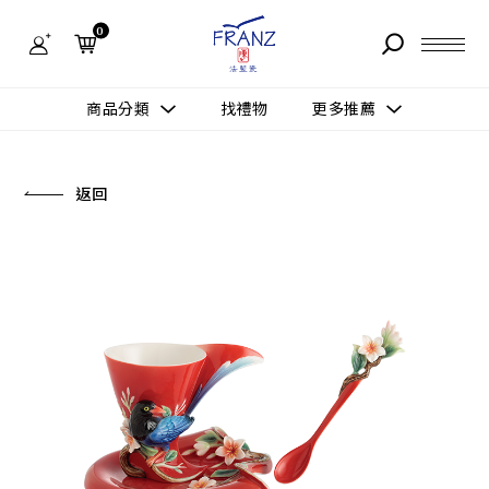
法
藍
0
瓷
購
物
故事 STORY
網
商品分類
找禮物
更多推薦
站-
產
據點 STORE
品
更多推薦
所有作品
返回
商品 PRODUCT
所有作品
作品功能
新訊 NEWS
查看分類
新品上市
送禮情境
常見問題 FAQ
送禮推薦
所有作品
新品上市
生活靈感
送禮推薦
聯絡我們 CONTACT
尊榮典藏
會員中心 MEMBER
主題鑑賞