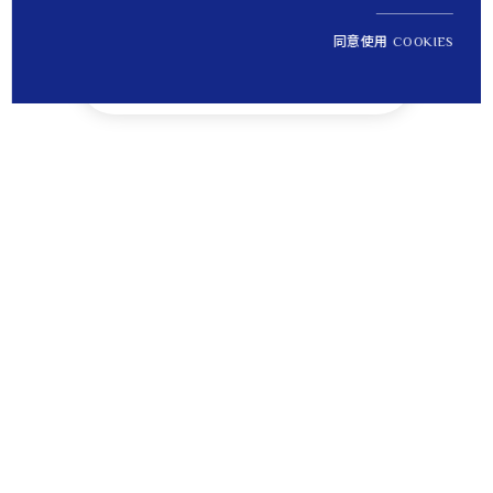
同意使用 COOKIES
NT$ 7,900
1
定價
Tips
貼心提醒
離島運送將無法納入免運優惠