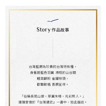
Story
作品故事
台灣藍鵲為珍貴的台灣特有種，
身著碧藍色羽翼 滑翔於山谷間
翹首顧盼 雀躍枝頭，
歡聲歌唱 喜鵲呈祥。
「俗稱長尾山娘，翠翼朱喙，光彩照人。」
連雅堂曾於『台灣通史』一書中，如此描述。