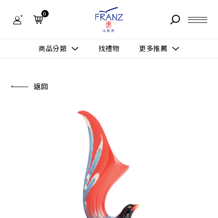
法
藍
0
瓷
購
物
故事 STORY
網
商品分類
找禮物
更多推薦
站-
產
據點 STORE
品
更多推薦
所有作品
返回
商品 PRODUCT
所有作品
作品功能
新訊 NEWS
查看分類
新品上市
送禮情境
常見問題 FAQ
送禮推薦
所有作品
新品上市
生活靈感
送禮推薦
聯絡我們 CONTACT
尊榮典藏
會員中心 MEMBER
主題鑑賞