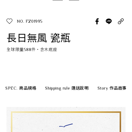
經典系列
NO. FZ01995
長日無風 瓷瓶
SERVICE INFO. 客服聯繫方式
ecshop@franzcollection.com.tw
全球限量588件‧含木底座
+886-2-2767-3320
0800-889-886
+886-2-2765-4174
SPEC.
商品規格
Shipping rule
運送說明
Story
作品故事