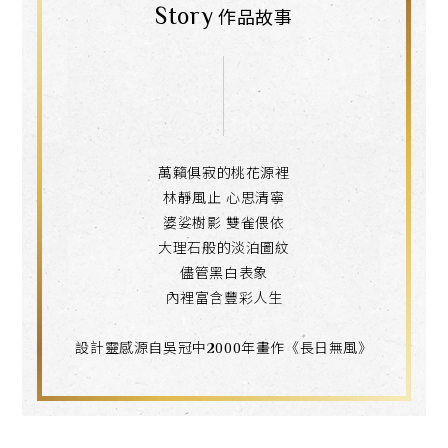
Story
作品故事
萬籟俱寂的桃花源裡
林靜風止 心思清寧
婆娑樹影 雙雀偎依
大理石般的淡泊圖紋
儘管黑白表象
內裡富含豐彩人生
設計靈感源自吳冠中2000年畫作《長日無風》