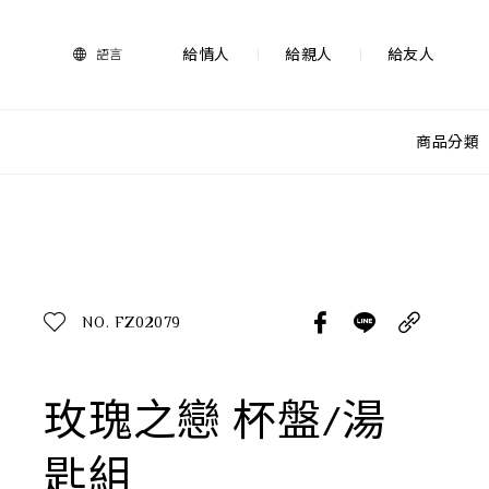
法
藍
瓷
給情人
給親人
給友人
語言
購
物
網
站-
商品分類
產
品
查看分類
所有作品
探索產品
作品功能
所有作品
NO. FZ02079
送禮推薦
送禮情境
生活靈感
玫瑰之戀 杯盤/湯
尊榮典藏
匙組