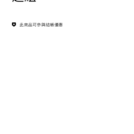
主題鑑賞
經典系列
此商品可參與結帳優惠
FZ03940
滿瓶
松柏長青 梵谷絲柏樹瓷瓶