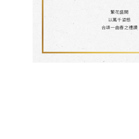
繁花盛開
以萬千姿態
合頌一曲春之禮讚