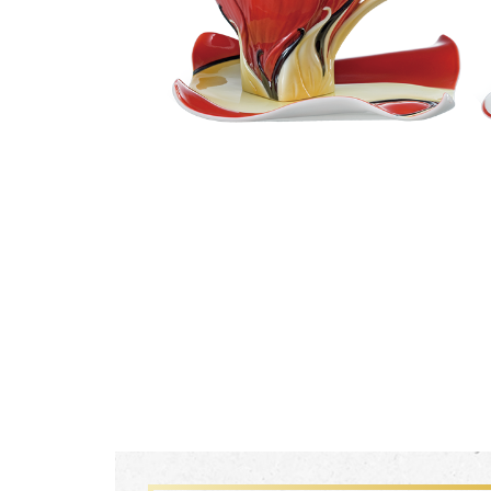
生活靈感
尊榮典藏
主題鑑賞
FZ03941
珍釀一生 梵谷葡萄園瓷瓶
經典系列