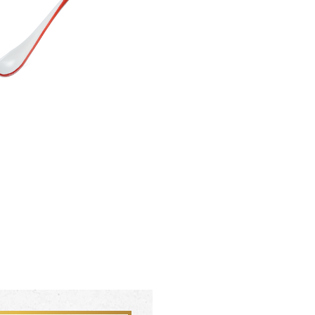
聯絡我們 CONTACT
會員中心 MEMBER
FZ03942
FZ0394
杏花盛開 梵谷圓滿瓶
松柏長青 梵谷
SERVICE INFO. 客服聯繫方式
ecshop@franzcollection.com.tw
+886-2-2767-3320
0800-889-886
+886-2-2765-4174