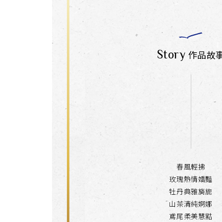
Story
作品故
春風輕拂
玫瑰熱情嬌豔
牡丹典雅旖旎
山茶清純婀娜
鳶尾柔美慧黠