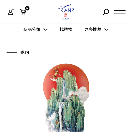
法
藍
0
瓷
購
物
故事 STORY
網
商品分類
找禮物
更多推薦
站-
產
據點 STORE
品
更多推薦
所有作品
返回
商品 PRODUCT
所有作品
作品功能
新訊 NEWS
查看分類
新品上市
送禮情境
常見問題 FAQ
送禮推薦
所有作品
新品上市
生活靈感
送禮推薦
聯絡我們 CONTACT
尊榮典藏
會員中心 MEMBER
主題鑑賞