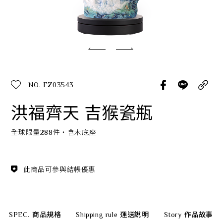
經典系列
SERVICE INFO. 客服聯繫方式
ecshop@franzcollection.com.tw
NO. FZ03543
+886-2-2767-3320
0800-889-886
洪福齊天 吉猴瓷瓶
+886-2-2765-4174
全球限量288件‧含木底座
此商品可參與結帳優惠
SPEC.
商品規格
Shipping rule
運送說明
Story
作品故事