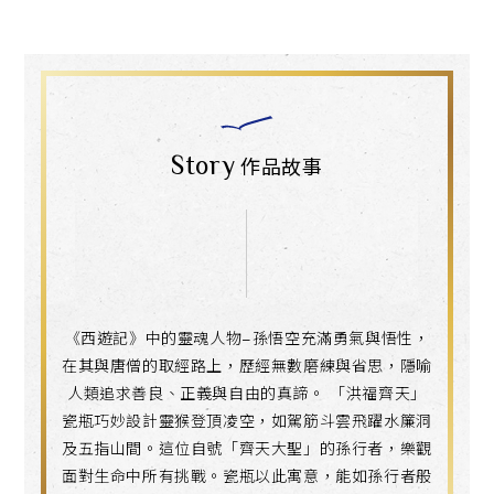
Story
作品故事
《西遊記》中的靈魂人物–孫悟空充滿勇氣與悟性，
在其與唐僧的取經路上，歷經無數磨練與省思，隱喻
人類追求善良、正義與自由的真諦。 「洪福齊天」
瓷瓶巧妙設計靈猴登頂凌空，如駕筋斗雲飛躍水簾洞
及五指山間。這位自號「齊天大聖」的孫行者，樂觀
面對生命中所有挑戰。瓷瓶以此寓意，能如孫行者般