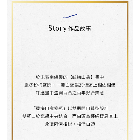
Story
作品故事
於宋徽宗繪製的【蠟梅山禽】畫中
嚴冬粉梅盛開，一雙白頭翁於枝頭上相依相偎
呼應畫中盛開百合之百年好合美意
「蠟梅山禽瓷瓶」以雙瓶開口造型設計
雙瓶口於瓷瓶中央結合，而白頭翁纏綿棲息其上
象徵兩情相悅，相偕白頭