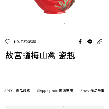
經典系列
SERVICE INFO. 客服聯繫方式
ecshop@franzcollection.com.tw
NO. FZ02588
+886-2-2767-3320
0800-889-886
故宮蠟梅山禽 瓷瓶
+886-2-2765-4174
SPEC.
商品規格
Shipping rule
運送說明
Story
作品故事