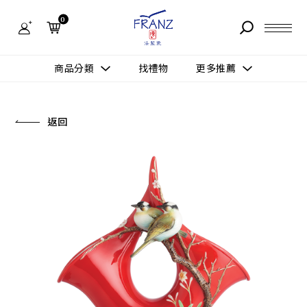
法
藍
0
瓷
購
物
故事 STORY
網
商品分類
找禮物
更多推薦
站-
產
據點 STORE
品
更多推薦
所有作品
返回
商品 PRODUCT
所有作品
作品功能
新訊 NEWS
查看分類
新品上市
送禮情境
常見問題 FAQ
送禮推薦
所有作品
新品上市
生活靈感
送禮推薦
聯絡我們 CONTACT
尊榮典藏
會員中心 MEMBER
主題鑑賞