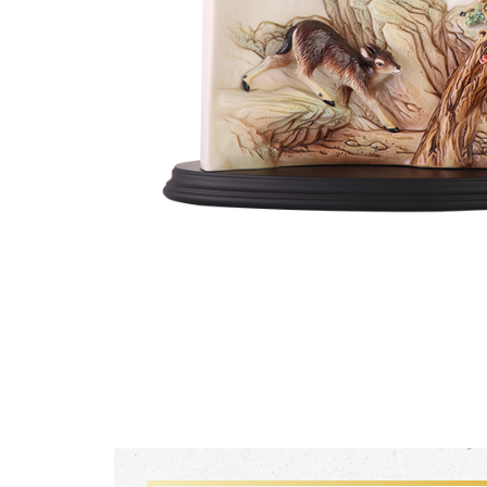
生活靈感
尊榮典藏
主題鑑賞
FZ03941
珍釀一生 梵谷葡萄園瓷瓶
經典系列