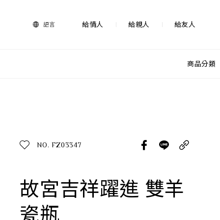
法
藍
瓷
給情人
給親人
給友人
語言
購
物
網
站-
商品分類
產
品
查看分類
所有作品
探索產品
作品功能
所有作品
NO. FZ03347
送禮推薦
送禮情境
生活靈感
故宮吉祥躍進 雙羊
尊榮典藏
瓷瓶