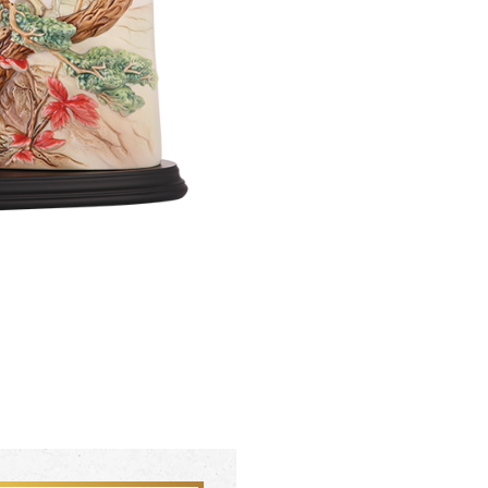
聯絡我們 CONTACT
會員中心 MEMBER
FZ03942
FZ0394
杏花盛開 梵谷圓滿瓶
松柏長青 梵谷
SERVICE INFO. 客服聯繫方式
ecshop@franzcollection.com.tw
+886-2-2767-3320
0800-889-886
+886-2-2765-4174