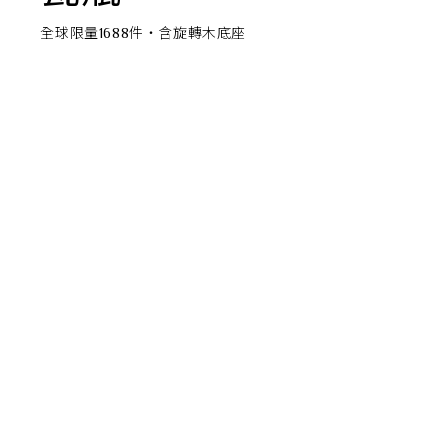
主題鑑賞
全球限量1688件‧含旋轉木底座
經典系列
FZ03940
滿瓶
松柏長青 梵谷絲柏樹瓷瓶