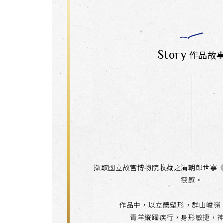
Story
作品故
擷取國立故宮博物院收藏之清朝郎世寧
靈感。
作品中，以立體塑形，群山峻嶺
青羊縱躍疾行，身形敏捷，