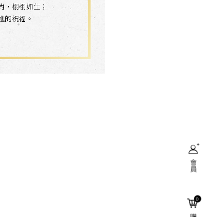
肖，栩栩如生；
進的祝福。
會員
搜尋
0