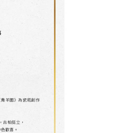
事
《青羊圖》為瓷瓶創作
，古柏挺立，
神色歡喜。