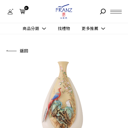
法
藍
0
瓷
購
物
故事 STORY
網
商品分類
找禮物
更多推薦
站-
產
據點 STORE
品
更多推薦
所有作品
返回
商品 PRODUCT
所有作品
作品功能
新訊 NEWS
查看分類
新品上市
送禮情境
常見問題 FAQ
送禮推薦
所有作品
新品上市
生活靈感
送禮推薦
聯絡我們 CONTACT
尊榮典藏
會員中心 MEMBER
主題鑑賞