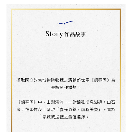
Story
作品故事
擷取國立故宮博物院收藏之清朝郎世寧《錦春圖》為
瓷瓶創作構想。
《錦春圖》中，山澗溪流，一對錦雞棲息湖邊。山石
旁，花繁竹茂。呈現「春光似錦，前程美奐」，實為
家藏或送禮之最佳選擇。