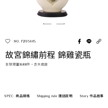
經典系列
SERVICE INFO. 客服聯繫方式
ecshop@franzcollection.com.tw
NO. FZ03445
+886-2-2767-3320
0800-889-886
故宮錦繡前程 錦雞瓷瓶
+886-2-2765-4174
全球限量1688件‧含木底座
SPEC.
商品規格
Shipping rule
運送說明
Story
作品故事