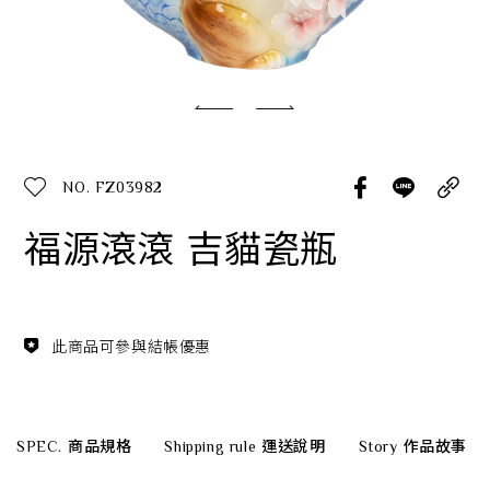
經典系列
SERVICE INFO. 客服聯繫方式
ecshop@franzcollection.com.tw
NO. FZ03982
+886-2-2767-3320
0800-889-886
福源滾滾 吉貓瓷瓶
+886-2-2765-4174
此商品可參與結帳優惠
SPEC.
商品規格
Shipping rule
運送說明
Story
作品故事