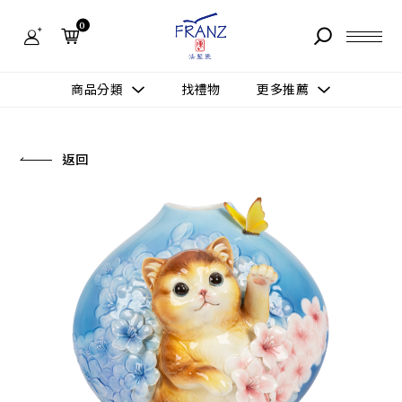
法
藍
0
瓷
購
物
故事 STORY
網
商品分類
找禮物
更多推薦
站-
產
據點 STORE
品
更多推薦
所有作品
返回
商品 PRODUCT
所有作品
作品功能
新訊 NEWS
查看分類
新品上市
送禮情境
常見問題 FAQ
送禮推薦
所有作品
新品上市
生活靈感
送禮推薦
聯絡我們 CONTACT
尊榮典藏
會員中心 MEMBER
主題鑑賞